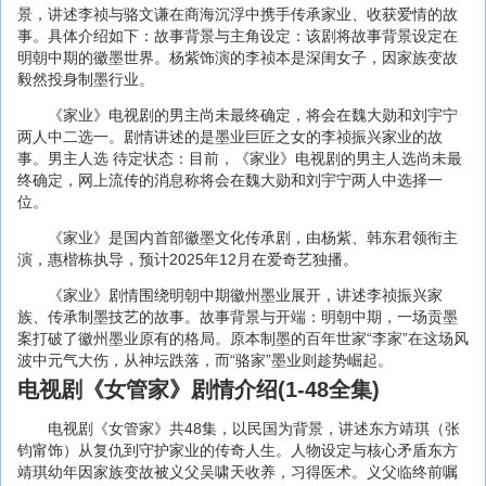
景，讲述李祯与骆文谦在商海沉浮中携手传承家业、收获爱情的故
事。具体介绍如下：故事背景与主角设定：该剧将故事背景设定在
明朝中期的徽墨世界。杨紫饰演的李祯本是深闺女子，因家族变故
毅然投身制墨行业。
《家业》电视剧的男主尚未最终确定，将会在魏大勋和刘宇宁
两人中二选一。剧情讲述的是墨业巨匠之女的李祯振兴家业的故
事。男主人选 待定状态：目前，《家业》电视剧的男主人选尚未最
终确定，网上流传的消息称将会在魏大勋和刘宇宁两人中选择一
位。
《家业》是国内首部徽墨文化传承剧，由杨紫、韩东君领衔主
演，惠楷栋执导，预计2025年12月在爱奇艺独播。
《家业》剧情围绕明朝中期徽州墨业展开，讲述李祯振兴家
族、传承制墨技艺的故事。故事背景与开端：明朝中期，一场贡墨
案打破了徽州墨业原有的格局。原本制墨的百年世家“李家”在这场风
波中元气大伤，从神坛跌落，而“骆家”墨业则趁势崛起。
电视剧《女管家》剧情介绍(1-48全集)
电视剧《女管家》共48集，以民国为背景，讲述东方靖琪（张
钧甯饰）从复仇到守护家业的传奇人生。人物设定与核心矛盾东方
靖琪幼年因家族变故被义父吴啸天收养，习得医术。义父临终前嘱