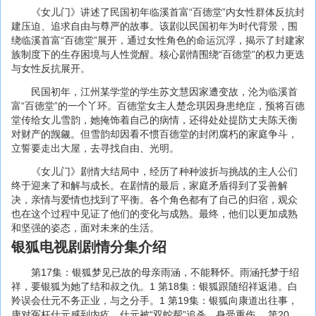
《女儿门》讲述了民国初年临溪首富“百德堂”内女性群体反抗封
建压迫、追求自由与尊严的故事。该剧以民国初年为时代背景，围
绕临溪首富“百德堂”展开，通过女性角色的命运沉浮，揭示了封建家
族制度下的生存困境与人性觉醒。核心剧情围绕“百德堂”的权力更迭
与女性反抗展开。
民国初年，江州某学堂的学生苏文慧因家遭变故，沦为临溪首
富“百德堂”的一个丫环。百德堂女主人楚念琪因身患绝症，预将百德
堂传给女儿雪韵，她掩饰着自己的病情，还得处处提防丈夫陈天衡
对财产的觊觎。但雪韵却因看不惯百德堂的封闭腐朽的家庭争斗，
立誓要走出大屋，去寻找自由、光明。
《女儿门》剧情大结局中，经历了种种波折与挑战的主人公们
终于迎来了和解与成长。在剧情的最后，家庭矛盾得到了妥善解
决，亲情与爱情也找到了平衡。各个角色都有了自己的归宿，观众
也在这个过程中见证了他们的变化与成熟。最终，他们以更加成熟
和坚强的姿态，面对未来的生活。
银狐电视剧剧情分集介绍
第17集：银狐梦见已故的母亲雨涵，不能释怀。雨涵托梦于绍
祥，要银狐为她了结和叔之仇。1 第18集：银狐跟随绍祥返港。白
羚误会仕元不务正业，与之分手。1 第19集：银狐向康道出往事，
康对冤枉仕元感到内疚。仕元被“双蛇帮”追杀，身受重伤。 第20