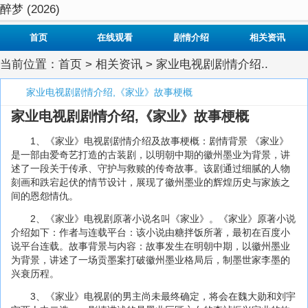
醉梦 (2026)
首页
在线观看
剧情介绍
相关资讯
当前位置：
首页
>
相关资讯
> 家业电视剧剧情介绍..
家业电视剧剧情介绍,《家业》故事梗概
家业电视剧剧情介绍,《家业》故事梗概
1、《家业》电视剧剧情介绍及故事梗概：剧情背景 《家业》
是一部由爱奇艺打造的古装剧，以明朝中期的徽州墨业为背景，讲
述了一段关于传承、守护与救赎的传奇故事。该剧通过细腻的人物
刻画和跌宕起伏的情节设计，展现了徽州墨业的辉煌历史与家族之
间的恩怨情仇。
2、《家业》电视剧原著小说名叫《家业》。《家业》原著小说
介绍如下：作者与连载平台：该小说由糖拌饭所著，最初在百度小
说平台连载。故事背景与内容：故事发生在明朝中期，以徽州墨业
为背景，讲述了一场贡墨案打破徽州墨业格局后，制墨世家李墨的
兴衰历程。
3、《家业》电视剧的男主尚未最终确定，将会在魏大勋和刘宇