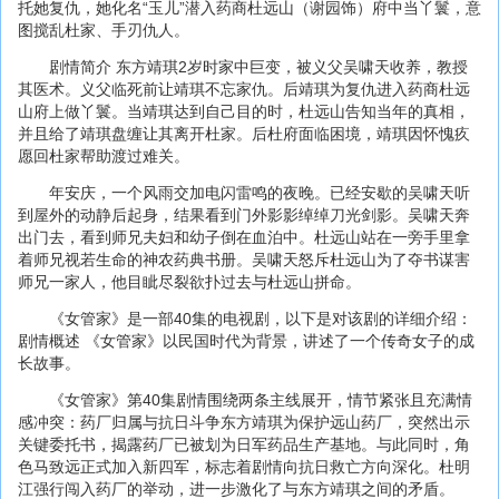
托她复仇，她化名“玉儿”潜入药商杜远山（谢园饰）府中当丫鬟，意
图搅乱杜家、手刃仇人。
剧情简介 东方靖琪2岁时家中巨变，被义父吴啸天收养，教授
其医术。义父临死前让靖琪不忘家仇。后靖琪为复仇进入药商杜远
山府上做丫鬟。当靖琪达到自己目的时，杜远山告知当年的真相，
并且给了靖琪盘缠让其离开杜家。后杜府面临困境，靖琪因怀愧疚
愿回杜家帮助渡过难关。
年安庆，一个风雨交加电闪雷鸣的夜晚。已经安歇的吴啸天听
到屋外的动静后起身，结果看到门外影影绰绰刀光剑影。吴啸天奔
出门去，看到师兄夫妇和幼子倒在血泊中。杜远山站在一旁手里拿
着师兄视若生命的神农药典书册。吴啸天怒斥杜远山为了夺书谋害
师兄一家人，他目眦尽裂欲扑过去与杜远山拼命。
《女管家》是一部40集的电视剧，以下是对该剧的详细介绍：
剧情概述 《女管家》以民国时代为背景，讲述了一个传奇女子的成
长故事。
《女管家》第40集剧情围绕两条主线展开，情节紧张且充满情
感冲突：药厂归属与抗日斗争东方靖琪为保护远山药厂，突然出示
关键委托书，揭露药厂已被划为日军药品生产基地。与此同时，角
色马致远正式加入新四军，标志着剧情向抗日救亡方向深化。杜明
江强行闯入药厂的举动，进一步激化了与东方靖琪之间的矛盾。