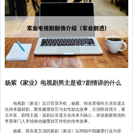
杨紫《家业》电视剧男主是谁?剧情讲的什么
电视剧《家业》近日官宣开机，杨紫、韩东君领衔主演非遗文
化传承题材剧，聚焦徽墨技艺与女性励志故事，主演阵容强大，看
点丰富。剧情主题：该剧以非遗文化传承为核心，讲述杨紫饰演的
李墨掌门人李祯推动徽墨技艺传世的传奇故事。
杨紫、韩东君主演的新剧《家业》以明朝中期徽墨行业为背