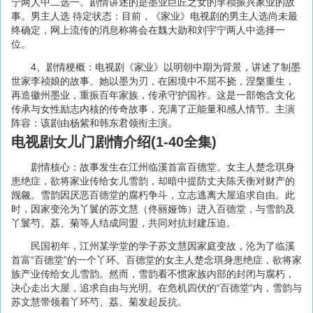
宁两人中二选一。剧情讲述的是墨业巨匠之女的李祯振兴家业的故
事。男主人选 待定状态：目前，《家业》电视剧的男主人选尚未最
终确定，网上流传的消息称将会在魏大勋和刘宇宁两人中选择一
位。
4、剧情梗概：电视剧《家业》以明朝中期为背景，讲述了制墨
世家李祯娘的故事。她以墨为刃，在困境中不屈不挠，涅槃重生，
再造徽州墨业，重振百年家族，传承守护国祚。这是一部饱含文化
传承与女性励志内核的传奇故事，充满了正能量和感人情节。主演
阵容：该剧由杨紫和韩东君领衔主演。
电视剧女儿门剧情介绍(1-40全集)
剧情核心：故事发生在江州临溪首富百德堂。女主人楚念琪身
患绝症，欲将家业传给女儿雪韵，却暗中提防丈夫陈天衡对财产的
觊觎。雪韵因厌恶百德堂的腐朽争斗，立志逃离大屋追求自由。此
时，因家变沦为丫鬟的苏文慧（佟丽娅饰）进入百德堂，与雪韵及
丫鬟芍、荔、菊等人结成同盟，共同对抗封建压迫。
民国初年，江州某学堂的学子苏文慧因家庭变故，沦为了临溪
首富“百德堂”的一个丫环。百德堂的女主人楚念琪身患绝症，欲将家
族产业传给女儿雪韵。然而，雪韵看不惯家族内部的封闭与腐朽，
决心走出大屋，追求自由与光明。在危机四伏的“百德堂”内，雪韵与
苏文慧带领着丫环芍、荔、菊发起反抗。