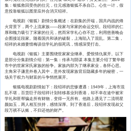
集：银狐救回受伤的仕元，仕元感激银狐不杀自己。心生一计，假
意投靠银狐以图里应外合消灭绍祥。
电视剧《银狐》剧情分集概述：在剧集的开端，国共内战的烽
火背景下，两个上流家族——段家与宋家的命运交织。段绍祥的仁
厚和魄力吸引了宋家的仕元，然而宋学礼心存不忿，利用慈善晚会
企图接近段家。随着国共和谈的破裂，上海陷入了混乱。第二集，
绍祥的未婚妻惜梅误信学礼的假死讯，情感深受打击。
电视剧《银狐》主要围绕世家家业继承、爱恨情仇展开。以下
是部分分集剧情介绍：第一集：传承与阴谋 本集主要介绍了繁华都
市中的世家宋氏家族的纷争。家族内部为了继承家业，各怀心思。
主角宋子谦意外卷入其中，意外发现家族背后隐藏多年的秘密，一
场关于权力与财富的斗争悄然展开。
银狐电视剧剧情如下：段绍祥的悲惨遭遇：1949年，上海市混
乱不堪，百货巨子段绍祥计划转移基业到香港，却不幸在途中被宋
学礼和匪帮骗走所有财物，变得一无所有。他路上遇见了二流明星
颜如玉，两人相互扶持，感情深厚。到了香港后，段绍祥发现叔父
段万祺不认账，不归还他的财产。