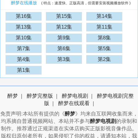
醉梦在线播放
( 特点：速度快、正版高清，但需要安装视频播放软件 )
第16集
第15集
第14集
排序：
降序
|
升序
第13集
第12集
第11集
第10集
第9集
第8集
第7集
第6集
第5集
第4集
第3集
第2集
第1集
醉梦
|
醉梦完整版
|
醉梦电视剧
|
醉梦电视剧完整
版
|
醉梦在线观看
|
免责声明:本站所有提供的《
醉梦
》均来自互联网收集而来，
均系摘自普通视频网站、本站并不参与
醉梦电视剧
的录制和
制作。推荐通过正规渠道在实体店购买正版影视音像作品。
版权归原创者所有，如果侵犯了你的权益，请通知本站，我