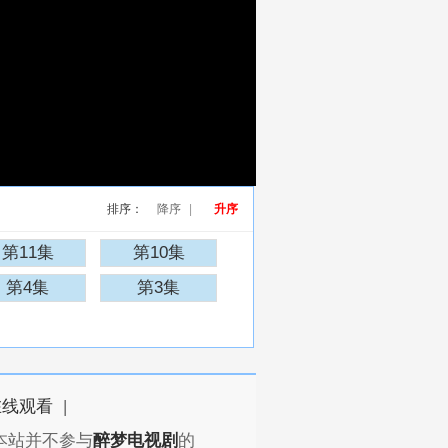
排序：
降序
|
升序
第11集
第10集
第4集
第3集
在线观看
|
本站并不参与
醉梦电视剧
的