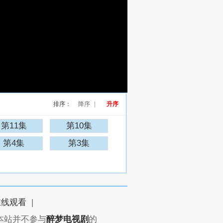
排序：
降序
|
升序
第11集
第10集
第4集
第3集
在线观看
|
本站并不参与
醉梦电视剧
的